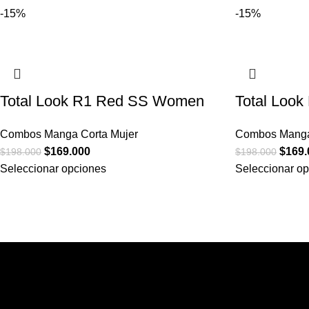
-15%
-15%
Total Look R1 Red SS Women
Total Loo
Combos Manga Corta Mujer
Combos Manga
$
169.000
$
169.
$
198.000
$
198.000
Seleccionar opciones
Seleccionar o
Rossetti Studio