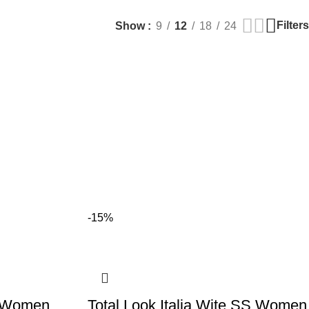
Filters
Show
9
12
18
24
-15%
SS Women
Total Look Italia Wite SS Women