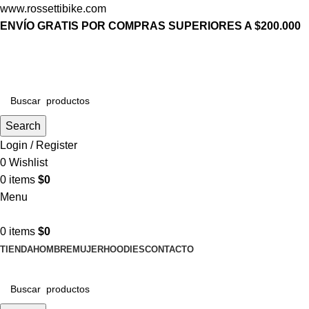
www.rossettibike.com
ENVÍO GRATIS POR COMPRAS SUPERIORES A $200.000
Search
Login / Register
0
Wishlist
0
items
$
0
Menu
0
items
$
0
TIENDA
HOMBRE
MUJER
HOODIES
CONTACTO