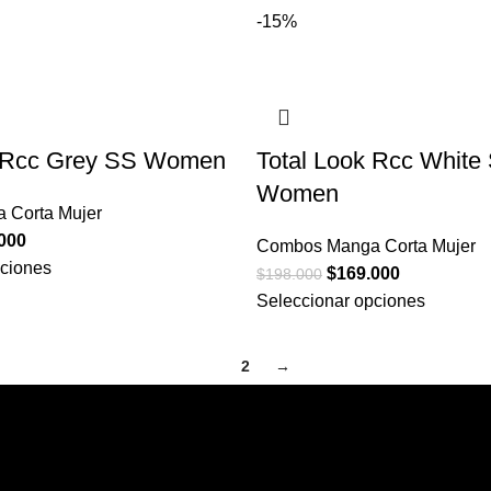
-15%
k Rcc Grey SS Women
Total Look Rcc White
Women
 Corta Mujer
000
Combos Manga Corta Mujer
pciones
$
169.000
$
198.000
Seleccionar opciones
1
2
→