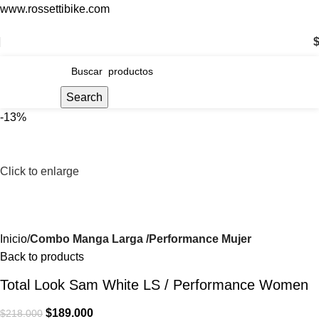
www.rossettibike.com
ENVÍO GRATIS POR COMPRAS SUPERIORES A $200.000
Search
-13%
Click to enlarge
Inicio
Combo Manga Larga /Performance Mujer
Back to products
Total Look Sam White LS / Performance Women
$
189.000
$
218.000