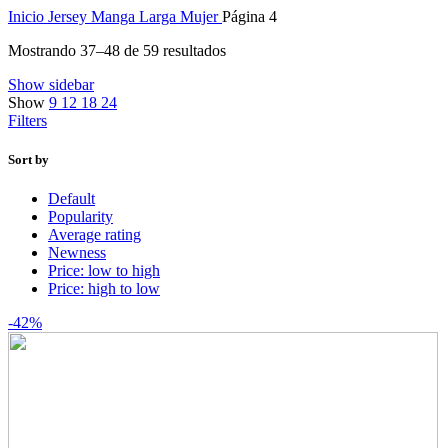
Inicio
Jersey Manga Larga Mujer
Página 4
Mostrando 37–48 de 59 resultados
Show sidebar
Show
9
12
18
24
Filters
Sort by
Default
Popularity
Average rating
Newness
Price: low to high
Price: high to low
-42%