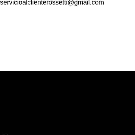
servicioalclienterossetti@gmail.com
Rossetti Studio