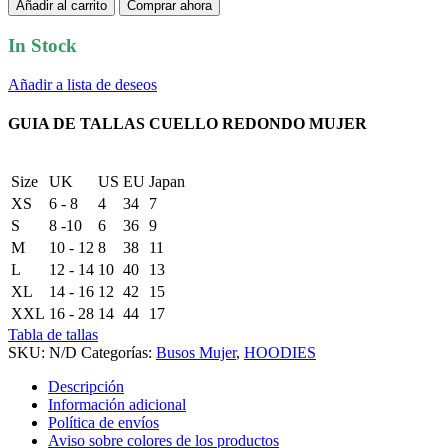
Añadir al carrito
Comprar ahora
In Stock
Añadir a lista de deseos
GUIA DE TALLAS CUELLO REDONDO MUJER
Size
UK
US
EU
Japan
XS
6 - 8
4
34
7
S
8 -10
6
36
9
M
10 - 12
8
38
11
L
12 - 14
10
40
13
XL
14 - 16
12
42
15
XXL
16 - 28
14
44
17
Tabla de tallas
SKU:
N/D
Categorías:
Busos Mujer
,
HOODIES
Descripción
Información adicional
Política de envíos
Aviso sobre colores de los productos