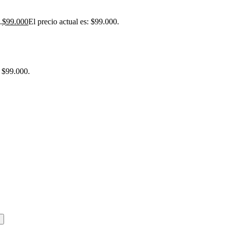
.
$
99.000
El precio actual es: $99.000.
: $99.000.