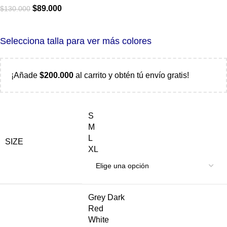
$
89.000
$
130.000
Selecciona talla para ver más colores
¡Añade
$
200.000
al carrito y obtén tú envío gratis!
S
M
L
SIZE
XL
Grey Dark
Red
White