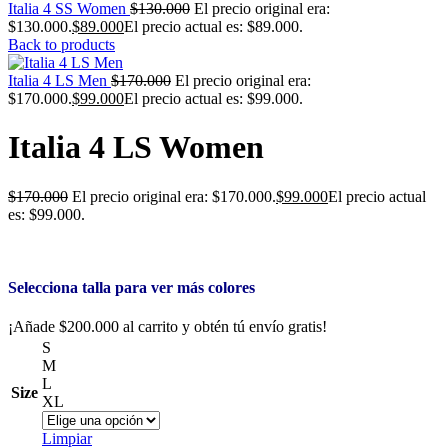
Italia 4 SS Women
$
130.000
El precio original era:
$130.000.
$
89.000
El precio actual es: $89.000.
Back to products
Italia 4 LS Men
$
170.000
El precio original era:
$170.000.
$
99.000
El precio actual es: $99.000.
Italia 4 LS Women
$
170.000
El precio original era: $170.000.
$
99.000
El precio actual
es: $99.000.
Selecciona talla para ver más colores
¡Añade
$
200.000
al carrito y obtén tú envío gratis!
S
M
L
Size
XL
Limpiar