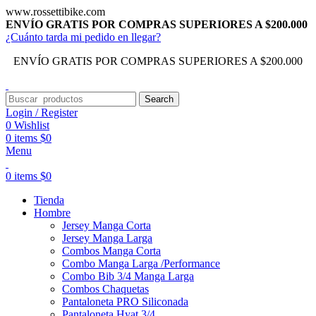
www.rossettibike.com
ENVÍO GRATIS POR COMPRAS SUPERIORES A $200.000
¿Cuánto tarda mi pedido en llegar?
ENVÍO GRATIS POR COMPRAS SUPERIORES A $200.000
Search
Login / Register
0
Wishlist
0
items
$
0
Menu
0
items
$
0
Tienda
Hombre
Jersey Manga Corta
Jersey Manga Larga
Combos Manga Corta
Combo Manga Larga /Performance
Combo Bib 3/4 Manga Larga
Combos Chaquetas
Pantaloneta PRO Siliconada
Pantaloneta Hyat 3/4